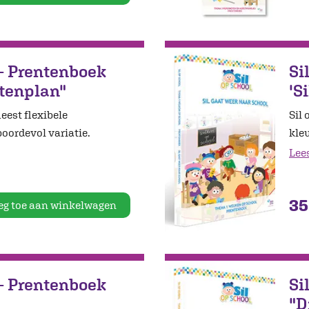
 - Prentenboek
Si
tenplan"
'S
meest flexibele
Sil 
oordevol variatie.
kle
Lee
35
eg toe aan winkelwagen
 - Prentenboek
Si
"D