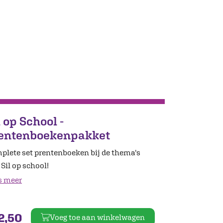
l op School -
entenboekenpakket
plete set prentenboeken bij de thema's
Sil op school!
s meer
2,50
Voeg toe aan winkelwagen