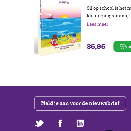
Sil op school is het 
kleuterprogramma, b
Lees meer
35,95
Vo
Meld je aan voor de nieuwsbrief