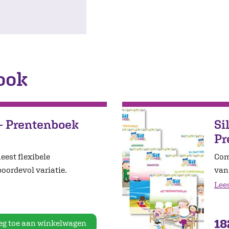
ook
 - Prentenboek
Si
Pr
meest flexibele
Com
oordevol variatie.
van 
Lee
18
eg toe aan winkelwagen