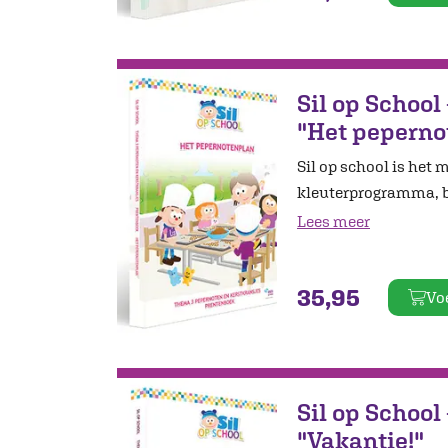
Sil op School
"Het peperno
Sil op school is het 
kleuterprogramma, b
Lees meer
35,95
Vo
Sil op School
"Vakantie!"