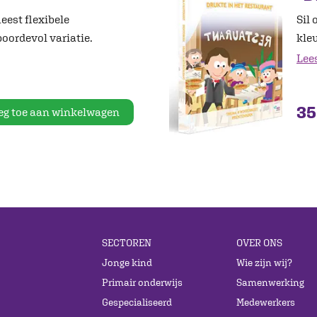
meest flexibele
Sil 
oordevol variatie.
kle
Lee
35
eg toe aan winkelwagen
SECTOREN
OVER ONS
Jonge kind
Wie zijn wij?
Primair onderwijs
Samenwerking
Gespecialiseerd
Medewerkers