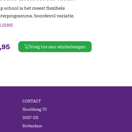
op school is het meest flexibele
uterprogramma, boordevol variatie.
s meer
,95
Voeg toe aan winkelwagen
CONTACT
Hoofdweg 70
3067 GH
Rotterdam