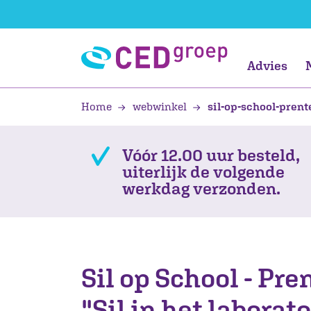
Advies
Home
webwinkel
sil-op-school-prent
Jonge kind
Teach Like a
Opbrengstgericht
Jonge kind
Onderzoek
Laten ontwikkelen
Primair onderwi
Vreedzaam
Burgerschap
Primair onderwi
Data- en
Leren
Champion
werken
Toetsservice
ontwikkelen
Kinderopvang /
Leerling
Vóór 12.00 uur besteld,
BSO
Professional
uiterlijk de volgende
Groep 1 en 2
werkdag verzonden.
Organisatie
AVG
IKC
Sil op School - Pr
"Sil in het laborat