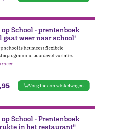
l op School - prentenboek
il gaat weer naar school'
op school is het meest flexibele
uterprogramma, boordevol variatie.
s meer
,95
Voeg toe aan winkelwagen
l op School - Prentenboek
rukte in het restaurant"