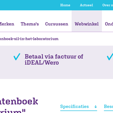
Home
Actueel
Over 
Merken
Thema's
Cursussen
Webwinkel
Ond
enboek-sil-in-het-laboratorium
js
js
Gespecialiseerd
Goud Onderwijs
Kansengelijkheid
Gespecialiseerd
Kritische blik
Voortgezet
VierD (voorheen
Didactische
Voortgezet
S
N
Ta
S
onderwijs
onderwijs
onderwijs
Opbrengstgericht
vaardigheden
onderwijs
Pa
Betaal via factuur of
werken in 4D)
Professional
Professional
iDEAL/Wero
Organisatie
Organisatie
entenboek
Specificaties
Bes
orium"