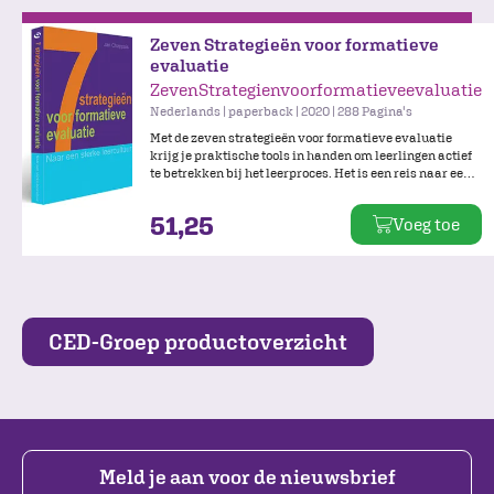
Zeven Strategieën voor formatieve
evaluatie
ZevenStrategienvoorformatieveevaluatie
Nederlands | paperback | 2020 | 288 Pagina's
Met de zeven strategieën voor formatieve evaluatie
krijg je praktische tools in handen om leerlingen actief
te betrekken bij het leerproces. Het is een reis naar een
zekere mate van zelfstandigheid waarbij de leraar de
leerling begeleidt, steeds meer regie geeft en waarbij
51,25
Voeg toe
doelen en mijlpalen leidend zijn.
CED-Groep productoverzicht
Meld je aan voor de nieuwsbrief