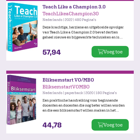
Teach Like a Champion 3.0
TeachLikeaChampion30
Nederlands | 2022 | 480 Pagina's
Deze krachtige, herziene en uitgebreide opvolger
van Teach Like a Champion 2.0 bevat dertien
geheel nieuwe én bijgewerkte technieken en is
toegespitst op het Nederlandse onderwijssysteem.
Bij deze uitgave hoort een website met online
57,94
Voeg toe
beeldmateriaal waarin technieken worden
gedemonstreerd.
Bliksemstart VO/MBO
BliksemstartVOMBO
Nederlands | paperback | 2020 | 180 Pagina's
Een praktische handreiking voor beginnende
docenten en docenten die nog beter willen worden
en die een bliksemstart willen maken in het
voortgezet onderwijs en het MBO.
44,78
Voeg toe