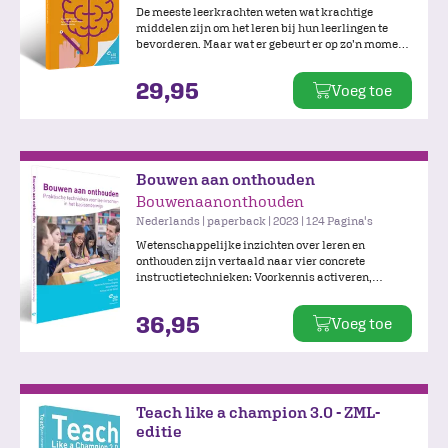
De meeste leerkrachten weten wat krachtige
middelen zijn om het leren bij hun leerlingen te
bevorderen. Maar wat er gebeurt er op zo’n moment
in het brein van leerlingen? Breinkracht neemt je
mee in de fascinerende wereld van de hersenen.
29,95
Voeg toe
Daarnaast staat het boordevol
praktijkvoorbeelden, handreikingen en
strategieën.
Bouwen aan onthouden
Bouwenaanonthouden
Nederlands | paperback | 2023 | 124 Pagina's
Wetenschappelijke inzichten over leren en
onthouden zijn vertaald naar vier concrete
instructietechnieken: Voorkennis activeren,
Gespreid oefenen, Informatie ophalen en
Gevarieerd oefenen. De illustratieve voorbeelden
36,95
Voeg toe
en praktische handvatten zorgen ervoor dat je
direct aan de slag kunt in de klas.
Teach like a champion 3.0 - ZML-
editie