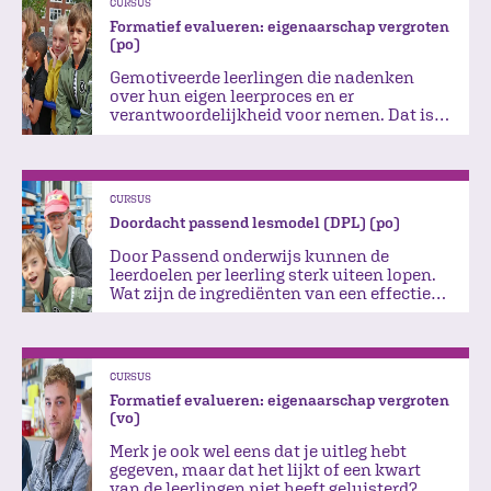
CURSUS
Formatief evalueren: eigenaarschap vergroten
(po)
Gemotiveerde leerlingen die nadenken
over hun eigen leerproces en er
verantwoordelijkheid voor nemen. Dat is
de wens van iedere leerkracht…
CURSUS
Doordacht passend lesmodel (DPL) (po)
Door Passend onderwijs kunnen de
leerdoelen per leerling sterk uiteen lopen.
Wat zijn de ingrediënten van een effectieve
les aan álle leerlingen?
CURSUS
Formatief evalueren: eigenaarschap vergroten
(vo)
Merk je ook wel eens dat je uitleg hebt
gegeven, maar dat het lijkt of een kwart
van de leerlingen niet heeft geluisterd?