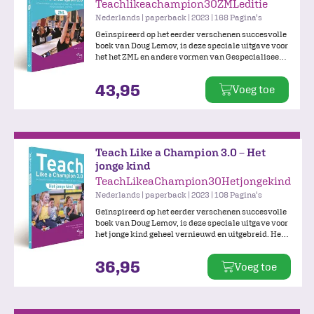
Teachlikeachampion30ZMLeditie
Nederlands | paperback | 2023 | 168 Pagina's
Geïnspireerd op het eerder verschenen succesvolle
boek van Doug Lemov, is deze speciale uitgave voor
het het ZML en andere vormen van Gespecialiseerd
(Basis) Onderwijs geheel vernieuwd en uitgebreid.
De 52 praktische en concreet uitgewerkte
43,95
Voeg toe
technieken dienen als inspiratiebron en bieden de
mogelijkheid om het beste uit jouzelf én uit de
kinderen te halen, zodat zij kunnen excelleren!
Teach Like a Champion 3.0 – Het
jonge kind
TeachLikeaChampion30Hetjongekind
Nederlands | paperback | 2023 | 108 Pagina's
Geïnspireerd op het eerder verschenen succesvolle
boek van Doug Lemov, is deze speciale uitgave voor
het jonge kind geheel vernieuwd en uitgebreid. Het
beschrijft 24 technieken die goed te koppelen zijn
aan de principes van spelend leren, maar ook te
36,95
Voeg toe
gebruiken zijn bij ‘formele’ leermomenten.