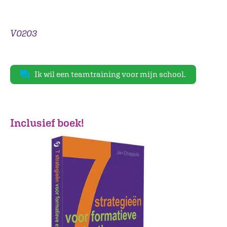
V0203
Ik wil een teamtraining voor mijn school.
Inclusief boek!