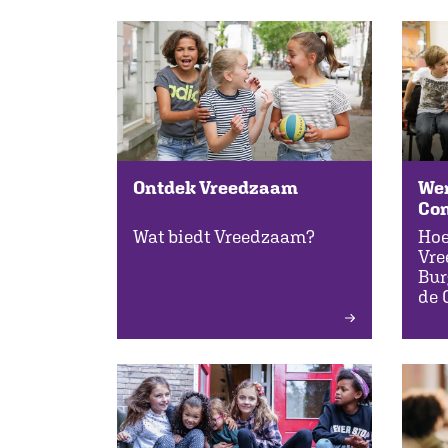
Ontdek Vreedzaam
Wer
Co
Wat biedt Vreedzaam?
Hoe
Vre
Bur
de 