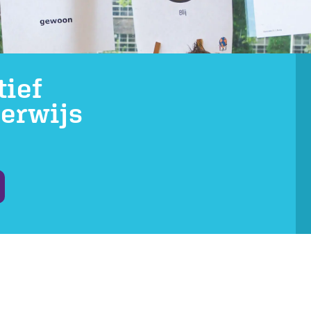
tief
erwijs