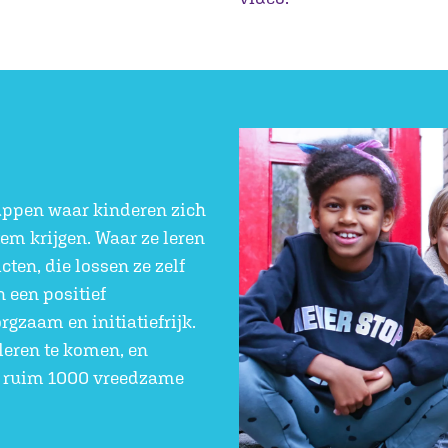
appen waar kinderen zich
em krijgen. Waar ze leren
ten, die lossen ze zelf
 een positief
rgzaam en initiatiefrijk.
leren te komen, en
jn ruim 1000 vreedzame