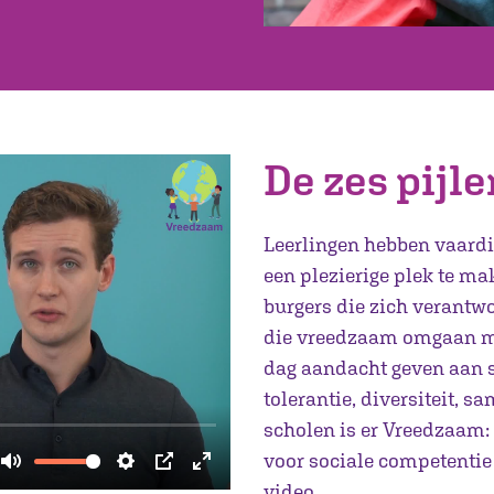
De zes pijl
Leerlingen hebben vaard
een plezierige plek te ma
burgers die zich verantwo
die vreedzaam omgaan met
dag aandacht geven aan s
tolerantie, diversiteit,
scholen is er Vreedzaam:
voor sociale competentie
video.