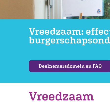
Vreedzaam: effec
burgerschapsond
Deelnemersdomein en FAQ
Vreedzaam