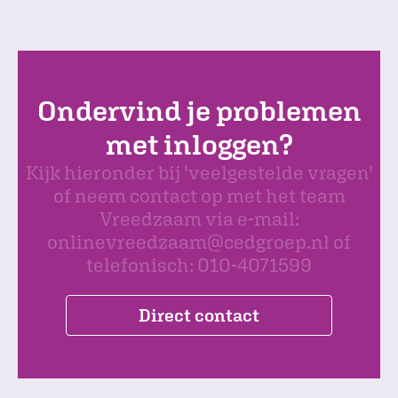
Ondervind je problemen
met inloggen?
Kijk hieronder bij 'veelgestelde vragen'
of neem contact op met het team
Vreedzaam via e-mail:
onlinevreedzaam@cedgroep.nl of
telefonisch: 010-4071599
Direct contact