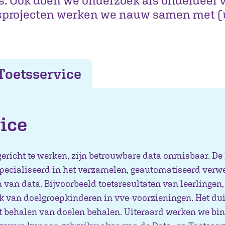
. Ook doen we onderzoek als onderdeel v
sprojecten werken we nauw samen met (u
Toetsservice
ice
richt te werken, zijn betrouwbare data onmisbaar. De
specialiseerd in het verzamelen, geautomatiseerd verw
 van data. Bijvoorbeeld toetsresultaten van leerlingen,
reik van doelgroepkinderen in vve-voorzieningen. Het du
het behalen van doelen behalen. Uiteraard werken we bi