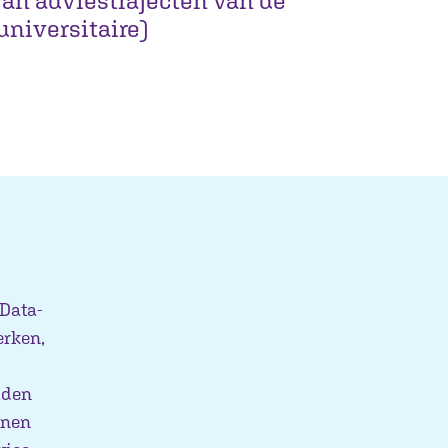
an adviestrajecten van de
niversitaire)
 Data-
erken,
iden
nnen