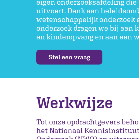
eigen onderzoeksafdeling die 
uitvoert. Denk aan beleidsond
wetenschappelijk onderzoek 
onderzoek dragen we bij aan k
en kinderopvang en aan een w
Stel een vraag
Werkwijze
Tot onze opdrachtgevers beho
het Nationaal Kennisinstituu