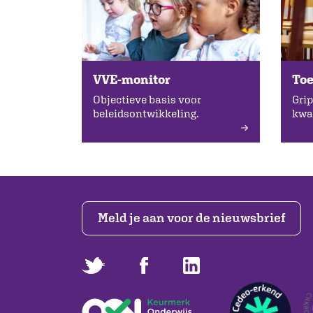
VVE-monitor
Toe
Objectieve basis voor
Grip
beleidsontwikkeling.
kwal
Meld je aan voor de nieuwsbrief