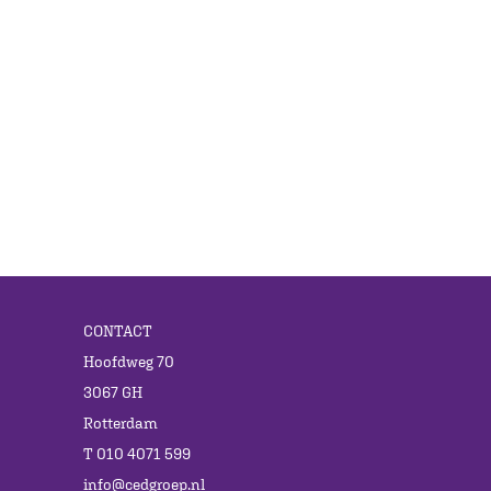
CONTACT
Hoofdweg 70
3067 GH
Rotterdam
T 010 4071 599
info@cedgroep.nl