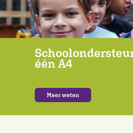
Schoolondersteun
één A4
Meer weten