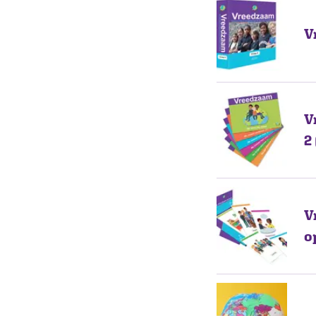
V
V
2
V
o