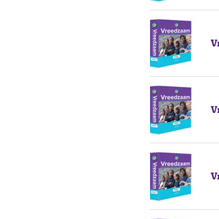
V
V
V