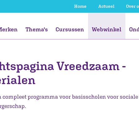
Home
Actueel
Over 
Merken
Thema's
Cursussen
Webwinkel
Ond
js
js
Gespecialiseerd
Goud Onderwijs
Kansengelijkheid
Gespecialiseerd
Kritische blik
Voortgezet
VierD (voorheen
Didactische
Voortgezet
S
N
Ta
S
htspagina Vreedzaam -
onderwijs
onderwijs
onderwijs
Opbrengstgericht
vaardigheden
onderwijs
Pa
werken in 4D)
Professional
Professional
rialen
Organisatie
Organisatie
n compleet programma voor basisscholen voor sociale
rgerschap.