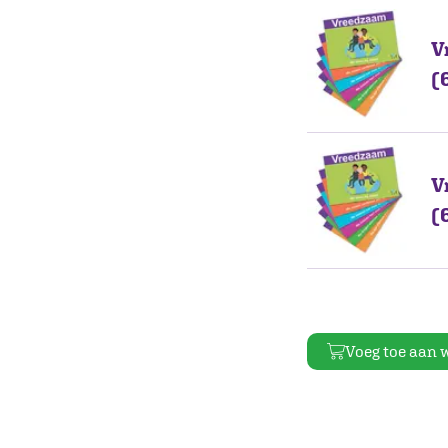
V
(
V
(
Voeg toe aan