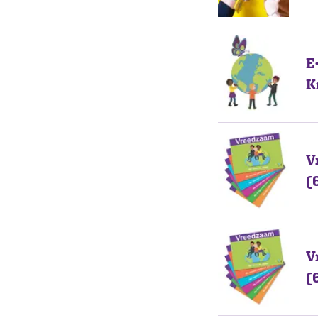
E
K
V
(
V
(