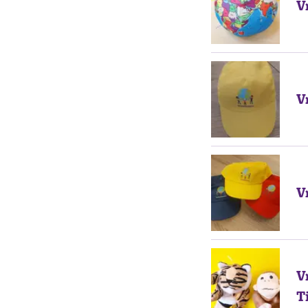
V
V
V
V
T