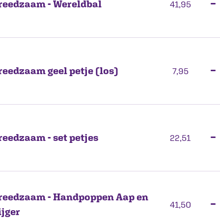
reedzaam - Wereldbal
−
41,95
reedzaam geel petje (los)
−
7,95
reedzaam - set petjes
−
22,51
reedzaam - Handpoppen Aap en
−
41,50
ijger