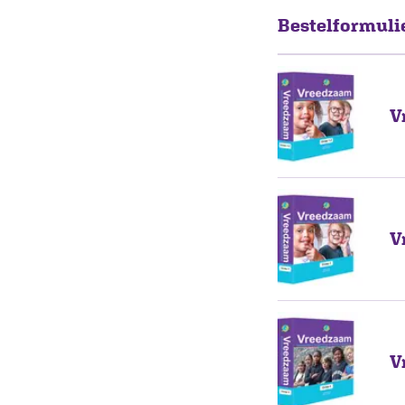
Bestelformuli
V
V
V