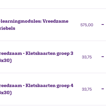
-learningmodules: Vreedzame
−
575,00
riebels
reedzaam - Kletskaarten groep 3
−
33,75
6x30)
reedzaam - Kletskaarten groep 4
−
33,75
6x30)