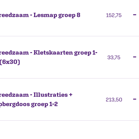
reedzaam - Lesmap groep 8
−
152,75
reedzaam - Kletskaarten groep 1-
−
33,75
 (6x30)
reedzaam - Illustraties +
−
213,50
pbergdoos groep 1-2