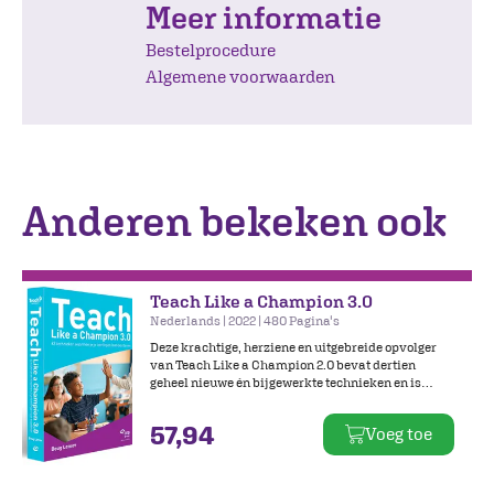
Meer informatie
Bestelprocedure
Algemene voorwaarden
Anderen bekeken ook
Teach Like a Champion 3.0
Nederlands | 2022 | 480 Pagina's
Deze krachtige, herziene en uitgebreide opvolger
van Teach Like a Champion 2.0 bevat dertien
geheel nieuwe én bijgewerkte technieken en is
toegespitst op het Nederlandse onderwijssysteem.
Bij deze uitgave hoort een website met online
57,94
Voeg toe
beeldmateriaal waarin technieken worden
gedemonstreerd.