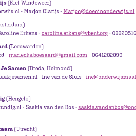
ijs
(Kiel-Windeweer)
ijs.nl - Marjon Clarijs -
Marjon@doeninonderwijs.nl
sterdam)
aroline Erkens -
caroline.erkens@vbent.org
- 0882051
ard
(Leeuwarden)
rd -
mariecke.boesaard@gmail.com
- 0641282899
 Je Samen
(Breda, Helmond)
akjesamen.nl - Ine van de Sluis -
ine@onderwijsmaak
ig
(Hengelo)
ndig.nl - Saskia van den Bos -
saskia.vandenbos@ond
dzaam
(Utrecht)