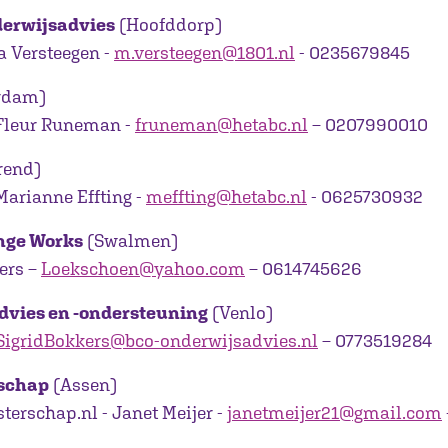
derwijsadvies
(Hoofddorp)
a Versteegen -
m.versteegen@1801.nl
- 0235679845
rdam)
 Fleur Runeman -
fruneman@hetabc.nl
– 0207990010
rend)
Marianne Effting -
meffting@hetabc.nl
- 0625730932
nge Works
(Swalmen)
ers –
Loekschoen@yahoo.com
– 0614745626
dvies en -ondersteuning
(Venlo)
SigridBokkers@bco-onderwijsadvies.nl
– 0773519284
schap
(Assen)
rschap.nl - Janet Meijer -
janetmeijer21@gmail.com