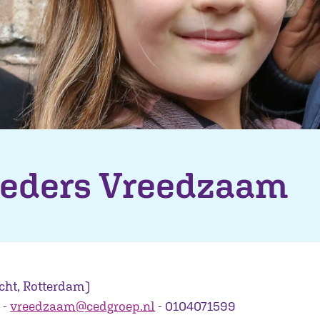
eders Vreedzaam
cht, Rotterdam)
 -
vreedzaam@cedgroep.nl
- 0104071599