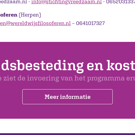
eedzaam.nl -
info@stichtingvreedzaam.nl
- 065203133
soferen
(Herpen)
en@wereldwijsfilosoferen.nl
– 0641017327
jdsbesteding en kos
 ziet de invoering van het programma er
Meer informatie