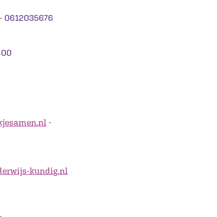
- 0612035676
600
jesamen.nl
-
erwijs-kundig.nl