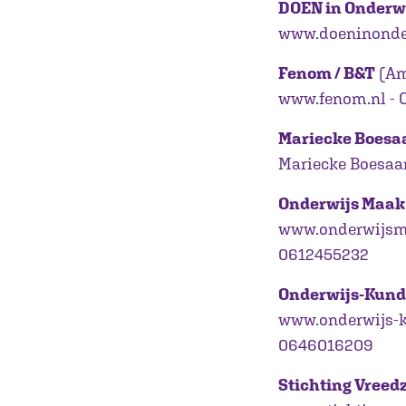
DOEN in Onderw
www.doeninonderw
Fenom / B&T
(Am
www.fenom.nl - C
Mariecke Boesa
Mariecke Boesaa
Onderwijs Maak
www.onderwijsma
0612455232
Onderwijs-Kund
www.onderwijs-ku
0646016209
Stichting Vree