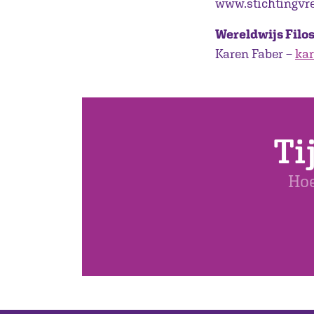
www.stichtingvr
Wereldwijs Filo
Karen Faber –
kar
Ti
Hoe