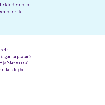
 de kinderen en
eer naar de
is de
ingen te praten?
jn hier vast al
ruiken bij het