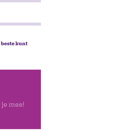
t beste kunt
 je mee!