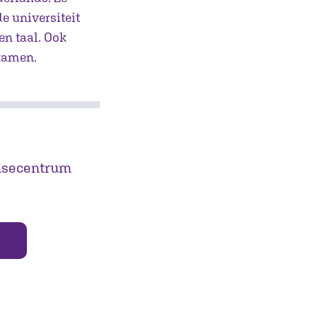
e universiteit
en taal. Ook
examen.
tisecentrum