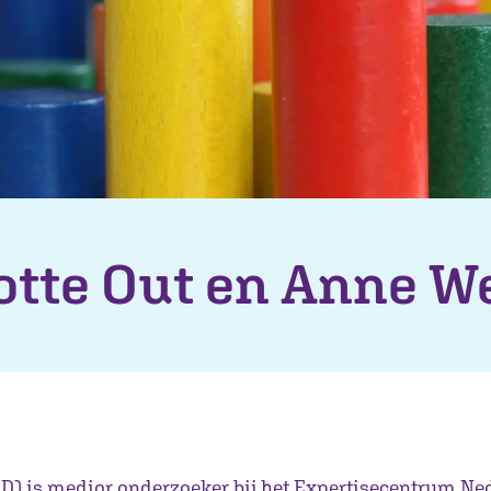
otte Out en Anne W
hD) is medior onderzoeker bij het Expertisecentrum Ne