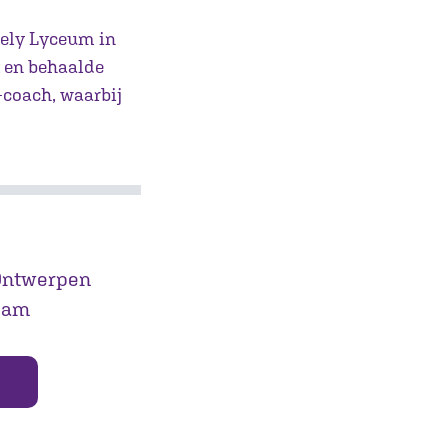
Lely Lyceum in
t en behaalde
-coach, waarbij
 Ontwerpen
rdam