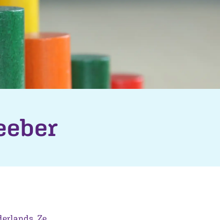
eeber
derlands. Ze