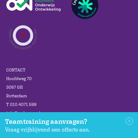
CONTACT
Hoofdweg 70
3067 GH
Rotterdam
T 010 4071 599
info@cedgroep.nl
Teamtraining aanvragen?
Vraag vrijblijvend een offerte aan.
Als leren je lief is