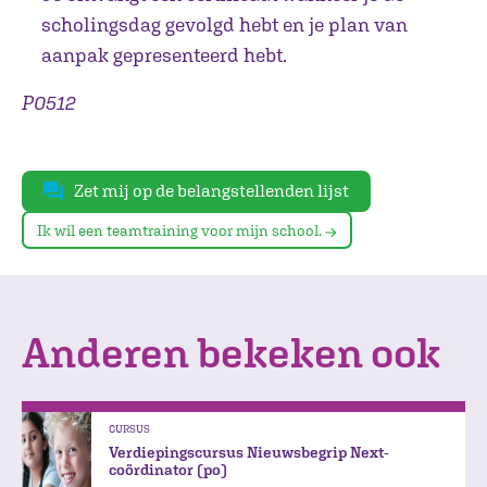
scholingsdag gevolgd hebt en je plan van
aanpak gepresenteerd hebt.
P0512
Zet mij op de belangstellenden lijst
Ik wil een teamtraining voor mijn school.
Anderen bekeken ook
CURSUS
Verdiepingscursus Nieuwsbegrip Next-
coördinator (po)