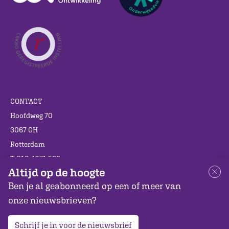
CONTACT
Hoofdweg 70
3067 GH
Rotterdam
T 010 4071 599
Altijd op de hoogte
info@cedgroep.nl
Ben je al geabonneerd op een of meer van
onze nieuwsbrieven?
Als leren je lief is
Schrijf je in voor de nieuwsbrief