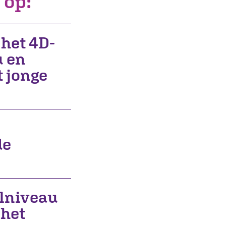
 op:
het 4D-
u en
t jonge
de
olniveau
 het