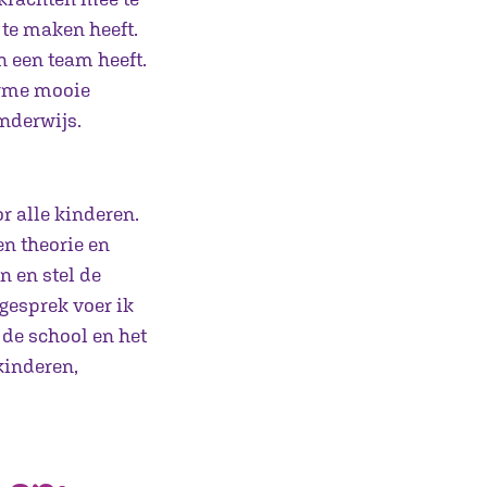
 te maken heeft.
n een team heeft.
orme mooie
onderwijs.
r alle kinderen.
en theorie en
n en stel de
gesprek voer ik
 de school en het
kinderen,