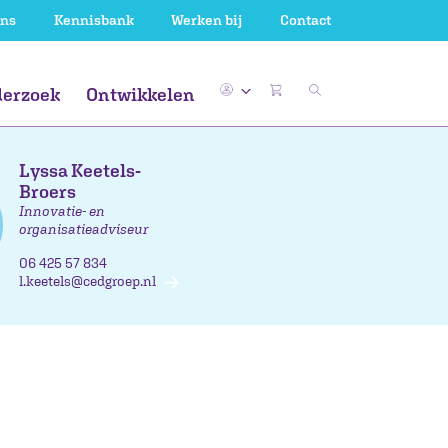
ons
Kennisbank
Werken bij
Contact
erzoek
Ontwikkelen
Lyssa Keetels-
WV
ieuwsbegrip
al en lezen
WV
Gemeente
Uk & Puk
De nieuwe
Gemeente
Broers
kerndoelen
ssend onderwijs
Gemeente
Innovatie- en
organisatieadviseur
06 425 57 834
l.keetels@cedgroep.nl