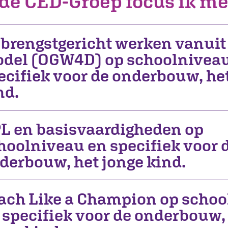
de CED-Groep focus ik me
brengstgericht werken vanuit 
del (OGW4D) op schoolnivea
ecifiek voor de onderbouw, he
nd.
L en basisvaardigheden op
hoolniveau en specifiek voor 
derbouw, het jonge kind.
ach Like a Champion op scho
 specifiek voor de onderbouw,