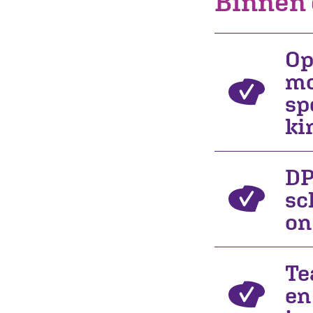
Binnen 
Op
mo
sp
ki
DP
sc
on
Te
en