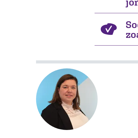
jo
So
zo