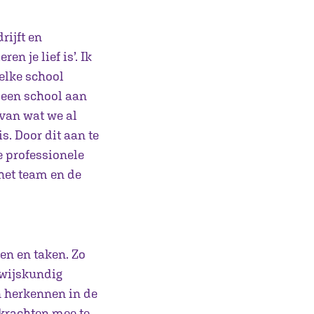
rijft en
en je lief is’. Ik
 elke school
t een school aan
 van wat we al
. Door dit aan te
e professionele
het team en de
len en taken. Zo
rwijskundig
n herkennen in de
rkrachten mee te