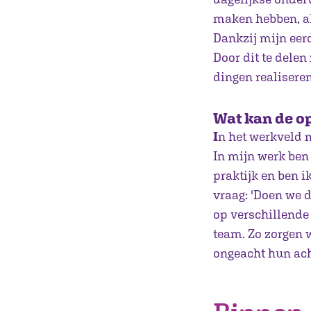
maken hebben, al
Dankzij mijn eer
Door dit te dele
dingen realiseren
Wat kan de o
I
n het werkveld m
In mijn werk ben 
praktijk en ben i
vraag: 'Doen we d
op verschillende
team. Zo zorgen 
ongeacht hun ach