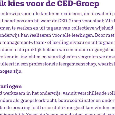
k kies voor de CED-Groep
onderwijs voor alle kinderen realiseren, dat is wat mij d
it naadloos aan bij waar de CED-Groep voor staat; ‘Als ler
amen te werken en uit te gaan van collectieve wijsheid
onderwijs kan realiseren voor alle leerlingen. Door me
p management-, team- of leerling niveau en uit te gaan
 doen in de praktijk hebben we een mooie uitgangsbasis
e kennis, inzichten en vaardigheden vergroten we onz
sulteert in een professionele leergemeenschap, waarin 
mogen zijn.
varingen
ijd werkzaam in het onderwijs, vanuit verschillende rol
andere als groepsleerkracht, bouwcoördinator en onde
brede ervaring leidt ertoe dat ik me goed kan vinden e
ijspraktijk. Zowel de ‘waan van de dag’, waar veel lee