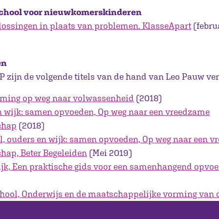
chool voor nieuwkomerskinderen
lossingen in plaats van problemen. KlasseApart
(febru
en
P zijn de volgende titels van de hand van Leo Pauw ver
ming op weg naar volwassenheid
(2018)
n wijk: samen opvoeden, Op weg naar een vreedzame
chap
(2018)
l, ouders en wijk: samen opvoeden, Op weg naar een 
ap, Beter Begeleiden
(Mei 2019)
jk, Een praktische gids voor een samenhangend opvoe
ool, Onderwijs en de maatschappelijke vorming van d