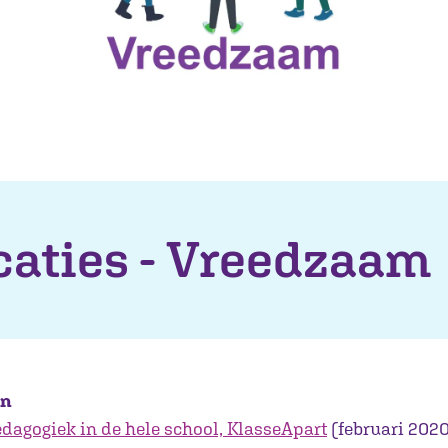
caties - Vreedzaam
en
edagogiek in de hele school, KlasseApart
(februari 202