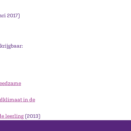
ari 2017)
krijgbaar:
vreedzame
dklimaat in de
e leerling
(2013)