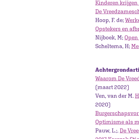
Kinderen krijgen
De Vreedzamescho
Hoop, F. de;
Werke
Opstekers en afb
Nijboek, M;
Open 
Scheltema, H;
Me
Achtergrondart
Waarom De Vreed
(maart 2022)
Ven, van der M.
H
2020)
Burgerschapsvor
Optimisme als m
Pauw, L.;.
De Vree