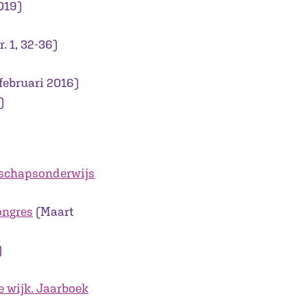
019)
. 1, 32-36)
februari 2016)
)
rschapsonderwijs
ongres
(Maart
)
e wijk. Jaarboek