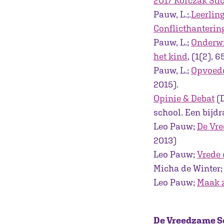
2017 Korczak Sti
Pauw, L.;.
Leerlin
Conflicthanterin
Pauw, L.;
Onderwi
het kind
, (1(2), 
Pauw, L.;
Opvoede
2015).
Opinie & Debat
(D
school. Een bijd
Leo Pauw;
De Vre
2013)
Leo Pauw;
Vrede 
Micha de Winter
Leo Pauw;
Maak z
De Vreedzame Sc