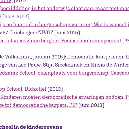
chting
(2017)
gbemiddeling in het onderwijs slaat aan, maar met moei
g
(no 2, 2017)
js en haar rol in burgerschapsvorming. Wat is wensel
65-67. Driebergen: NIVOZ (mei 2015).
n tot vreedzame burgers. Basisschoolmanagement
(28
e Volkskrant, januari 2015): Democratie kun je leren, t
rage van Leo Pauw, Stijn Sieckelinck en Micha de Winter
edzame School: oefenplaats voor burgerschap, Cascad
op School, Didactief
(2013)
;
Kinderen moeten democratische ervaringen opdoen, P
e tot democratische burgers, PIP
(juni 2013)
hool in de kinderopvang