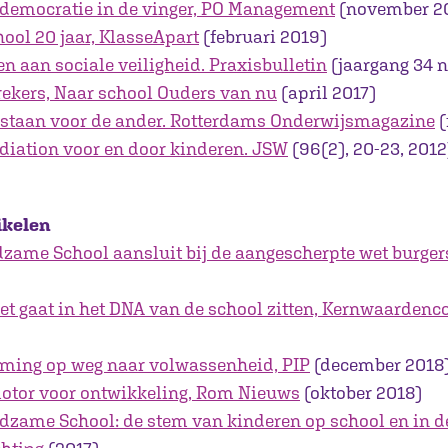
 democratie in de vinger, PO Management
(november 2
ol 20 jaar, KlasseApart
(februari 2019)
n aan sociale veiligheid. Praxisbulletin
(jaargang 34 nr
rekers, Naar school Ouders van nu
(april 2017)
staan voor de ander. Rotterdams Onderwijsmagazine
(
diation voor en door kinderen. JSW
(96(2), 20-23, 2012
ikelen
zame School aansluit bij de aangescherpte wet burge
et gaat in het DNA van de school zitten, Kernwaardenc
ming op weg naar volwassenheid, PIP
(december 2018
otor voor ontwikkeling, Rom Nieuws
(oktober 2018)
dzame School: de stem van kinderen op school en in d