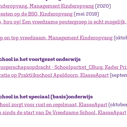
inderopvang, Management Kinderopvang
(2020)
pesten op de BSO, Kinderopvang
(mei 2018)
p, hou op! Een vreedzame peutergroep is echt mogelijk
p en top vreedzaam, Management Kinderopvang
(okto
hool in het voortgezet onderwijs
urgerschapsopdracht - Schoolportret_CBurg, Kader Pr
atie op Praktijkschool Apeldoorn, KlasseApart
(septem
hool in het speciaal (basis)onderwijs
ool zorgt voor rust en regelmaat, KlasseApart
(oktobe
n sinds de start van De Vreedzame School, KlasseApart