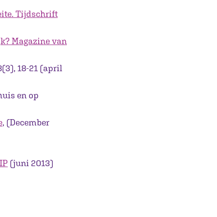
te. Tijdschrift
ijk? Magazine van
(3), 18-21 (april
huis en op
e
, (December
IP
(juni 2013)