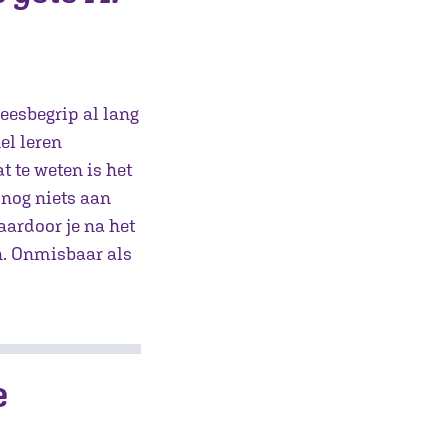
leesbegrip al lang
el leren
t te weten is het
 nog niets aan
aardoor je na het
n. Onmisbaar als
e