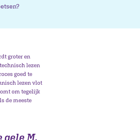
oetsen?
dt groter en
 technisch lezen
roces goed te
hnisch lezen vlot
komt om tegelijk
als de meeste
 gele M.