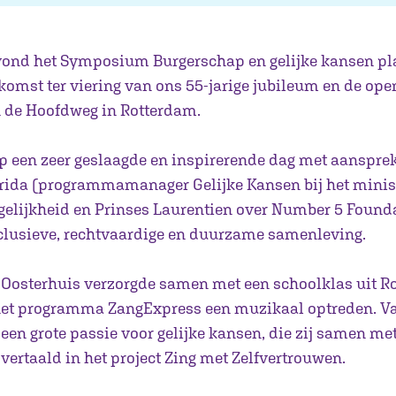
i vond het Symposium Burgerschap en gelijke kansen pl
nkomst ter viering van ons 55-jarige jubileum en de op
 de Hoofdweg in Rotterdam.
op een zeer geslaagde en inspirerende dag met aanspr
ida (programmamanager Gelijke Kansen bij het minis
gelijkheid en Prinses Laurentien over Number 5 Found
nclusieve, rechtvaardige en duurzame samenleving.
e Oosterhuis verzorgde samen met een schoolklas uit R
et programma ZangExpress een muzikaal optreden. Va
j een grote passie voor gelijke kansen, die zij samen m
vertaald in het project Zing met Zelfvertrouwen.