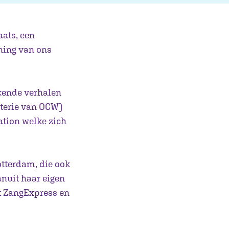
aats, een
ening van ons
ekende verhalen
terie van OCW)
ation welke zich
otterdam, die ook
nuit haar eigen
et ZangExpress en