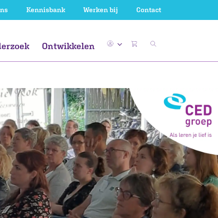
ons
Kennisbank
Werken bij
Contact
erzoek
Ontwikkelen
WV
ieuwsbegrip
al en lezen
WV
Gemeente
Uk & Puk
De nieuwe
Gemeente
kerndoelen
ssend onderwijs
Gemeente