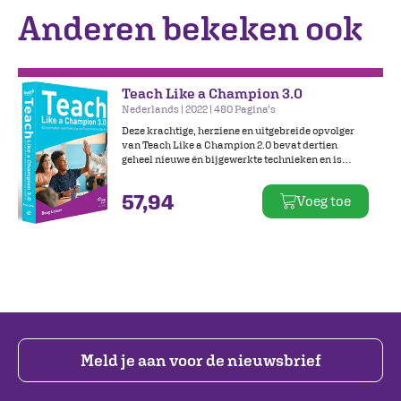
Anderen bekeken ook
Teach Like a Champion 3.0
Nederlands | 2022 | 480 Pagina's
Deze krachtige, herziene en uitgebreide opvolger
van Teach Like a Champion 2.0 bevat dertien
geheel nieuwe én bijgewerkte technieken en is
toegespitst op het Nederlandse onderwijssysteem.
Bij deze uitgave hoort een website met online
57,94
Voeg toe
beeldmateriaal waarin technieken worden
gedemonstreerd.
Meld je aan voor de nieuwsbrief