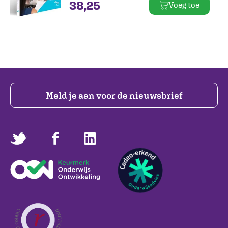
38,25
Voeg toe
te differentiëren.
Meld je aan voor de nieuwsbrief