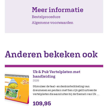
Meer informatie
Bestelprocedure
Algemene voorwaarden
Anderen bekeken ook
Uk & Puk Vertelplaten met
handleiding
2026
Stimuleer de taal- en denkontwikkeling van
dreumesen en peuters met tien rijk geïllustreerde
vertelplaten die aansluiten bij de thema’s van Uk &
Puk Editie 2. De platen worden geleverd in een
109,95
stevige standaard en nodigen kinderen uit om te
kijken, te ontdekken en te vertellen.