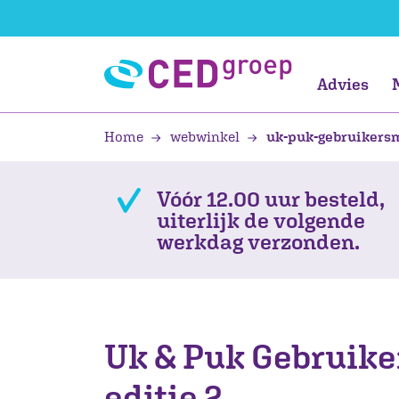
Advies
Home
webwinkel
uk-puk-gebruikers
Jonge kind
Teach Like a
Opbrengstgericht
Jonge kind
Onderzoek
Laten ontwikkelen
Primair onderwi
Vreedzaam
Burgerschap
Primair onderwi
Data- en
Leren
Champion
werken
Toetsservice
ontwikkelen
Kinderopvang /
Leerling
Vóór 12.00 uur besteld,
BSO
Professional
uiterlijk de volgende
Groep 1 en 2
werkdag verzonden.
Organisatie
AVG
IKC
Uk & Puk Gebruike
editie 2