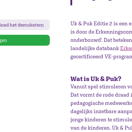
Uk & Puk Editie 2 is ee
oad het demokatern
is door de Erkenningscom
onderbouwd’. Dat beteken
gen
landelijke databank
Erke
gecertificeerd VE-progr
Wat is Uk & Puk?
Vanuit spel stimuleren v
Dat vormt de rode draad 
pedagogische medewerke
dagelijks inzetbare aan
jonge kinderen te stimul
van de kinderen. Uk & Pu