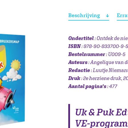
Beschrijving
Err
Ondertitel
: Ontdek de ni
ISBN
: 978-90-833700-9-
Bestelnummer
: U009-5
Auteurs
: Angelique van der
Redactie
: Luutje Nieman
Druk
: 2e herziene druk, 
Aantal pagina's
: 477
Uk & Puk Edi
VE-progra