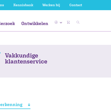
ons
Kennisbank
Werken bij
Contact
erzoek
Ontwikkelen
WV
ieuwsbegrip
al en lezen
WV
Gemeente
Uk & Puk
De nieuwe
Gemeente
kerndoelen
ssend onderwijs
Gemeente
Vakkundige
klantenservice
-erkenning