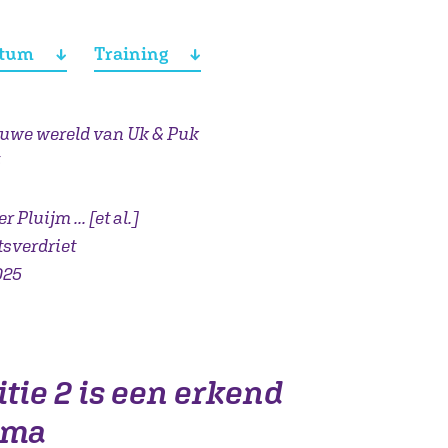
atum
Training
euwe wereld van Uk & Puk
5
 Pluijm ... [et al.]
tsverdriet
2025
tie 2 is een erkend
mma