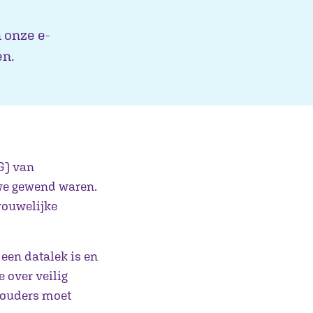
n onze e-
en.
G) van
 we gewend waren.
rouwelijke
 een datalek is en
 over veilig
 ouders moet