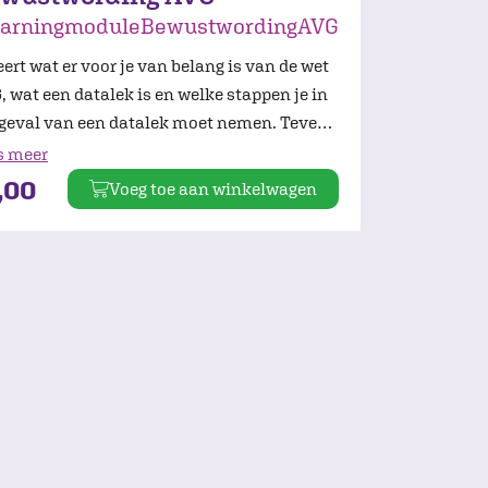
earningmoduleBewustwordingAVG
eert wat er voor je van belang is van de wet
 wat een datalek is en welke stappen je in
 geval van een datalek moet nemen. Tevens
 je over veilig internet- en websitegebruik
s meer
voor welke zaken je toestemming van de
,00
Voeg toe aan winkelwagen
ers moet vragen.