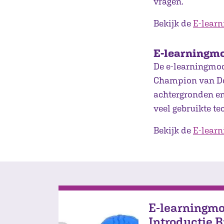
vragen.
Bekijk de
E-lear
E-learningmo
De e-learningmod
Champion van Dou
achtergronden e
veel gebruikte te
Bekijk de
E-learn
E-learningmo
Introductie B