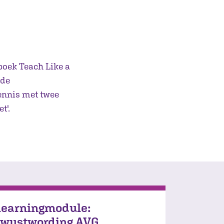
boek Teach Like a
 de
ennis met twee
t'.
learningmodule:
wustwording AVG