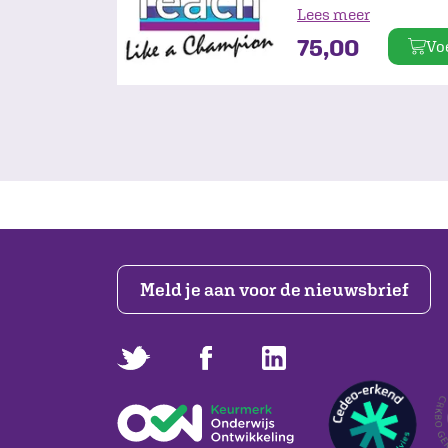
learningmodule leer 
Lees meer
achtergronden en oo
75,00
Vo
Champion. Ook maak 
gebruikte technieken
en 'Weet niet geldt nie
Meld je aan voor de nieuwsbrief