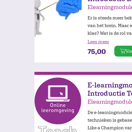
Elearningmodule
Er is steeds meer be
van het brein. Maar 
klas? Wat is de rol v
het leren?
Lees meer
75,00
Vo
E-learningmo
Introductie 
Elearningmodul
De e-learningmodule
technieken is gebase
Like a Champion van