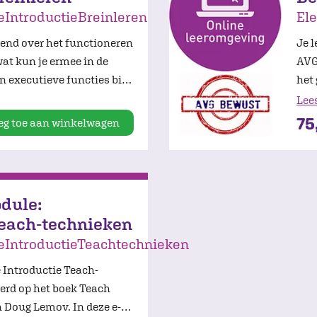
IntroductieBreinleren
El
kend over het functioneren
Je l
wat kun je ermee in de
AVG,
an executieve functies bij
het
leer
Lee
en 
75
eg toe aan winkelwagen
oud
dule:
Teach-technieken
eIntroductieTeachtechnieken
 Introductie Teach-
erd op het boek Teach
 Doug Lemov. In deze e-