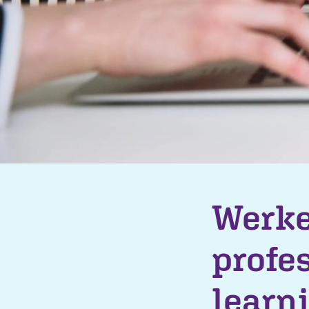
Werke
profe
learn