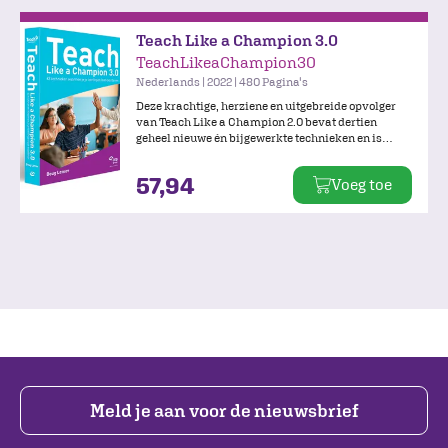
Teach Like a Champion 3.0
TeachLikeaChampion30
Nederlands | 2022 | 480 Pagina's
Deze krachtige, herziene en uitgebreide opvolger
van Teach Like a Champion 2.0 bevat dertien
geheel nieuwe én bijgewerkte technieken en is
toegespitst op het Nederlandse onderwijssysteem.
Bij deze uitgave hoort een website met online
57,94
Voeg toe
beeldmateriaal waarin technieken worden
gedemonstreerd.
Meld je aan voor de nieuwsbrief