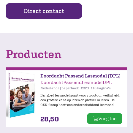
Direct contact
Producten
Doordacht Passend Lesmodel (DPL)
DoordachtPassendLesmodelDPL
Nederlands | paperback | 2020 | 116 Pagina's
Een goed lesmodel zorgt voor structuur, veiligheid,
een grotere kans op leren en plezier in leren. De
CED-Groep heeft een onderscheidend lesmodel
ontwikkeld waarin de laatste inzichten uit de
wetenschap en toepassingen in de klas zijn
28,50
Voeg toe
verwerkt. In dit boek lees je over de uitgangspunten
en een succesvolle uitvoering van het Doordacht
Passend Lesmodel (DPL).