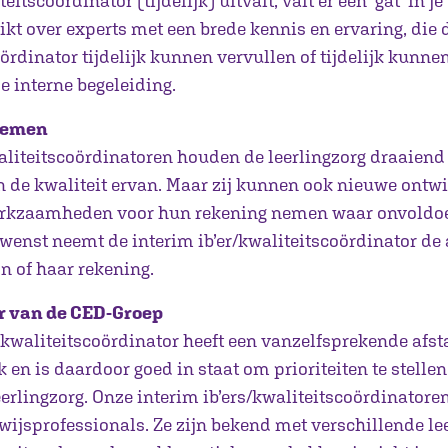
teitscoördinator (tijdelijk) uitvalt, valt er een ‘gat’ in j
kt over experts met een brede kennis en ervaring, die 
oördinator tijdelijk kunnen vervullen of tijdelijk kunn
e interne begeleiding.
nemen
waliteitscoördinatoren houden de leerlingzorg draaien
 de kwaliteit ervan. Maar zij kunnen ook nieuwe ontwi
werkzaamheden voor hun rekening nemen waar onvoldoe
ewenst neemt de interim ib’er/kwaliteitscoördinator de
jn of haar rekening.
r van de CED-Groep
/kwaliteitscoördinator heeft een vanzelfsprekende afst
k en is daardoor goed in staat om prioriteiten te stellen
erlingzorg. Onze interim ib’ers/kwaliteitscoördinatore
wijsprofessionals. Ze zijn bekend met verschillende le