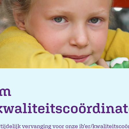
im
/kwaliteitscoördinat
ijdelijk vervanging voor onze ib’er/kwaliteitscoö