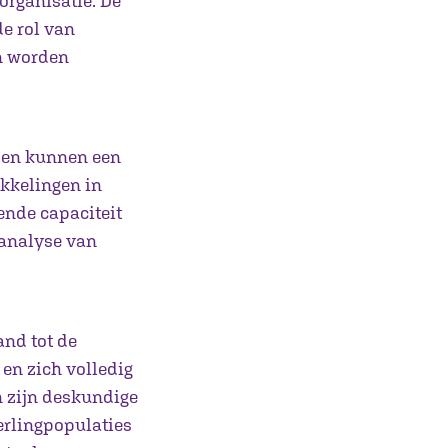
e organisatie. De
de rol van
en worden
d en kunnen een
kkelingen in
nde capaciteit
 analyse van
and tot de
 en zich volledig
n zijn deskundige
erlingpopulaties