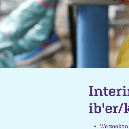
Inter
ib'er
We zoeken t