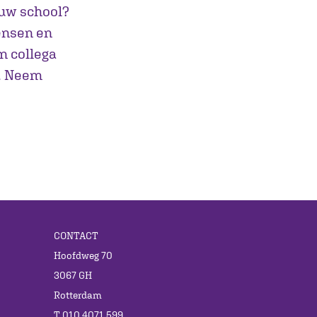
ouw school?
ensen en
n collega
t. Neem
CONTACT
Hoofdweg 70
3067 GH
Rotterdam
T 010 4071 599