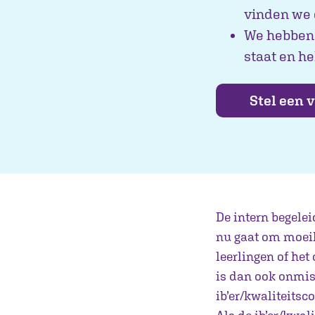
vinden we 
We hebben t
staat en he
Stel een 
De intern begelei
nu gaat om moeil
leerlingen of het
is dan ook onmisb
ib’er/kwaliteitsc