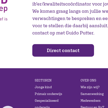
ib’er/kwaliteitscoördinator voor j
We komen graag langs om jullie w
verwachtingen te bespreken en ee
voor te stellen die daarbij aanslui
contact op met Guido Putter.
Direct contact
SECTOREN
OVER ONS
Jonge kind
Wie zijn wij?
Primair onderwijs
Samenwerking
Gespecialiseerd
Medewerkers
onderwijs
Bestuur en RvT