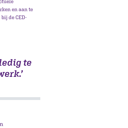
ctuele
erken en aan te
 bij de CED-
ledig te
werk.’
im