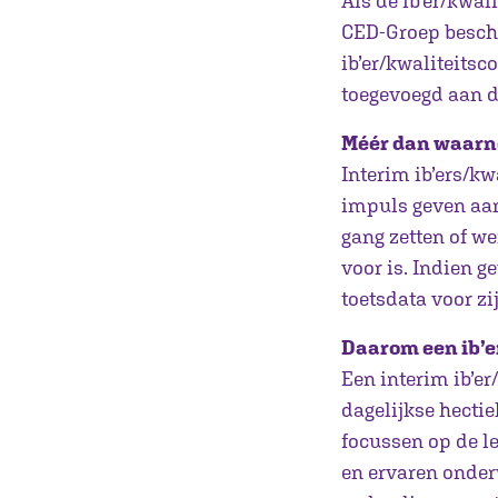
Als de ib’er/kwali
CED-Groep beschi
ib’er/kwaliteitsc
toegevoegd aan d
Méér dan waar
Interim ib’ers/k
impuls geven aan
gang zetten of 
voor is. Indien g
toetsdata voor zi
Daarom een ib’e
Een interim ib’er
dagelijkse hectie
focussen op de le
en ervaren onder