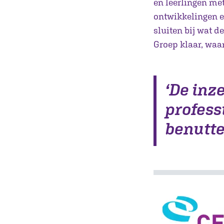
en leerlingen me
ontwikkelingen en
sluiten bij wat d
Groep klaar, waa
‘De inze
professi
benutten