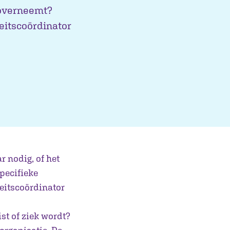
 overneemt?
teitscoördinator
r nodig, of het
pecifieke
teitscoördinator
st of ziek wordt?