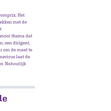
Comprix. Het
rekken met de
t
n mooi thema dat
n, een dirigent,
ar om de maat te
navirus laat de
r. Natuurlijk
de