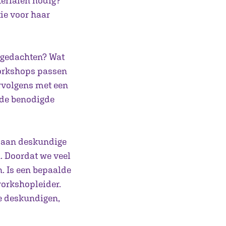
terialen nodig?
ie voor haar
n gedachten? Wat
orkshops passen
rvolgens met een
t de benodigde
m aan deskundige
. Doordat we veel
. Is een bepaalde
workshopleider.
e deskundigen,