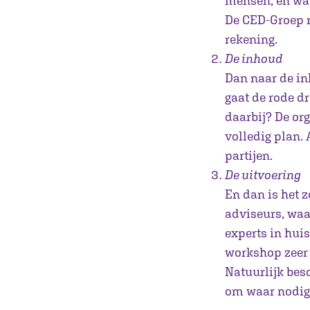
mensen, en wat
De CED-Groep m
rekening.
De inhoud
Dan naar de in
gaat de rode 
daarbij? De or
volledig plan. 
partijen.
De uitvoering
En dan is het 
adviseurs, waa
experts in hui
workshop zeer 
Natuurlijk bes
om waar nodig