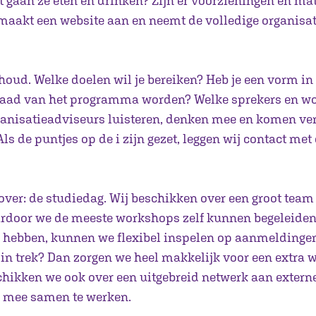
 gaan ze eten en drinken? Zijn er voorzieningen en ma
aakt een website aan en neemt de volledige organisat
houd. Welke doelen wil je bereiken? Heb je een vorm i
draad van het programma worden? Welke sprekers en w
ganisatieadviseurs luisteren, denken mee en komen ve
Als de puntjes op de i zijn gezet, leggen wij contact me
zover: de studiedag. Wij beschikken over een groot tea
rdoor we de meeste workshops zelf kunnen begeleiden
s hebben, kunnen we flexibel inspelen op aanmeldingen
in trek? Dan zorgen we heel makkelijk voor een extra 
chikken we ook over een uitgebreid netwerk aan extern
 mee samen te werken.