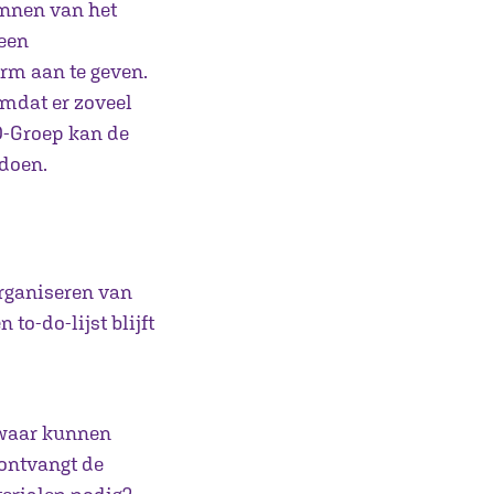
lannen van het
 een
orm aan te geven.
omdat er zoveel
ED-Groep kan de
 doen.
organiseren van
 to-do-lijst blijft
, waar kunnen
ontvangt de