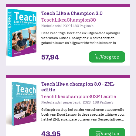
Teach Like a Champion 3.0
TeachLikeaChampion30
Nederlands | 2022 | 480 Pagina's
Deze krachtige, herziene en uitgebreide opvolger
van Teach Like a Champion 2.0 bevat dertien
geheel nieuwe én bijgewerkte technieken en is
toegespitst op het Nederlandse onderwijssysteem.
Bij deze uitgave hoort een website met online
57,94
Voeg toe
beeldmateriaal waarin technieken worden
gedemonstreerd.
Teach like a champion 3.0 - ZML-
editie
Teachlikeachampion30ZMLeditie
Nederlands | paperback | 2023 | 168 Pagina's
Geïnspireerd op het eerder verschenen succesvolle
boek van Doug Lemov, is deze speciale uitgave voor
het het ZML en andere vormen van Gespecialiseerd
(Basis) Onderwijs geheel vernieuwd en uitgebreid.
De 52 praktische en concreet uitgewerkte
43,95
Voeg toe
technieken dienen als inspiratiebron en bieden de