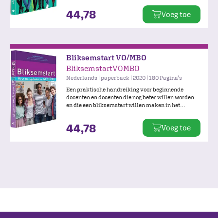
je eigen ontwikkelpunten. In kleine stapjes
44,78
Voeg toe
versterk je je klassenmanagement en didactische
vaardigheden.
Bliksemstart VO/MBO
BliksemstartVOMBO
Nederlands | paperback | 2020 | 180 Pagina's
Een praktische handreiking voor beginnende
docenten en docenten die nog beter willen worden
en die een bliksemstart willen maken in het
voortgezet onderwijs en het MBO.
44,78
Voeg toe