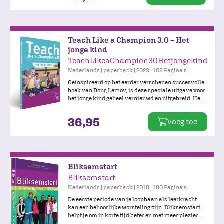
mogelijkheid om het beste uit jouzelf én uit de
kinderen te halen, zodat zij kunnen excelleren!
Teach Like a Champion 3.0 – Het
jonge kind
TeachLikeaChampion30Hetjongekind
Nederlands | paperback | 2023 | 108 Pagina's
Geïnspireerd op het eerder verschenen succesvolle
boek van Doug Lemov, is deze speciale uitgave voor
het jonge kind geheel vernieuwd en uitgebreid. Het
beschrijft 24 technieken die goed te koppelen zijn
aan de principes van spelend leren, maar ook te
36,95
Voeg toe
gebruiken zijn bij ‘formele’ leermomenten.
Bliksemstart
Bliksemstart
Nederlands | paperback | 2018 | 180 Pagina's
De eerste periode van je loopbaan als leerkracht
kan een behoorlijke worsteling zijn. Bliksemstart
helpt je om in korte tijd beter en met meer plezier
les te geven. Met Bliksemstart werk je gericht aan