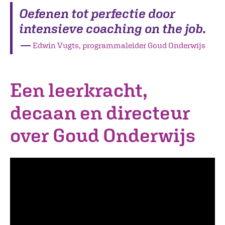
Oefenen tot perfectie door
intensieve coaching on the job.
―
Edwin Vugts, programmaleider Goud Onderwijs
Een leerkracht,
decaan en directeur
over Goud Onderwijs