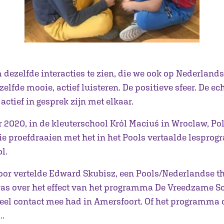
 dezelfde interacties te zien, die we ook op Nederlan
zelfde mooie, actief luisteren. De positieve sfeer. De ec
 actief in gesprek zijn met elkaar.
 2020, in de kleuterschool Król Maciuś in Wroclaw, Pol
ie proefdraaien met het in het Pools vertaalde lespr
l.
oor vertelde Edward Skubisz, een Pools/Nederlandse t
was over het effect van het programma De Vreedzame S
veel contact mee had in Amersfoort. Of het programma o
..