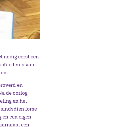
t nodig eerst een
eschiedenis van
men.
eroverd en
Na de oorlog
eling en het
 sindsdien forse
 en een eigen
daarnaast een