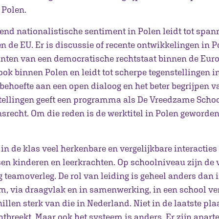
 Polen.
end nationalistische sentiment in Polen leidt tot span
n de EU. Er is discussie of recente ontwikkelingen in 
unten van een democratische rechtstaat binnen de Eur
ook binnen Polen en leidt tot scherpe tegenstellingen i
behoefte aan een open dialoog en het beter begrijpen v
tellingen geeft een programma als De Vreedzame Schoo
srecht. Om die reden is de werktitel in Polen geworden
je in de klas veel herkenbare en vergelijkbare interactie
en kinderen en leerkrachten. Op schoolniveau zijn de v
ig teamoverleg. De rol van leiding is geheel anders dan
, via draagvlak en in samenwerking, in een school ve
hillen sterk van die in Nederland. Niet in de laatste pl
tbreekt. Maar ook het systeem is anders. Er zijn apart