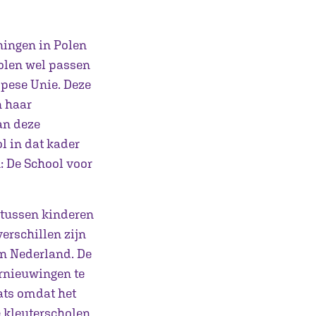
ningen in Polen
Polen wel passen
opese Unie. Deze
n haar
an deze
l in dat kader
: De School voor
s tussen kinderen
erschillen zijn
 in Nederland. De
rnieuwingen te
aats omdat het
e kleuterscholen