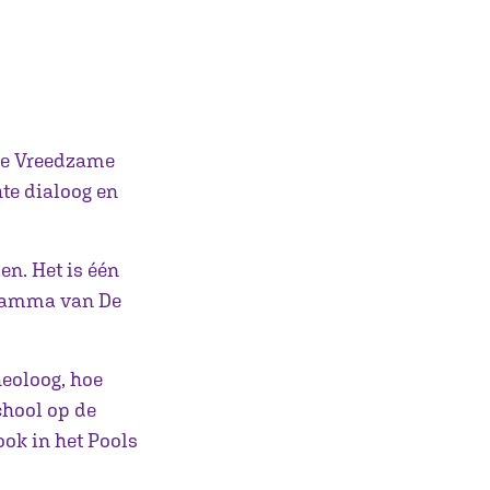
dse Vreedzame
hte dialoog en
en. Het is één
ogramma van De
heoloog, hoe
chool op de
ok in het Pools