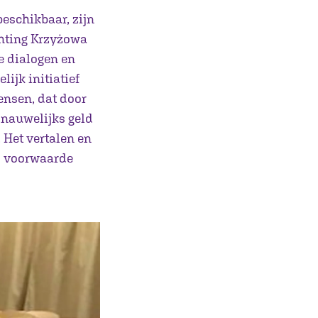
beschikbaar, zijn
chting Krzyżowa
e dialogen en
lijk initiatief
ensen, dat door
 nauwelijks geld
 Het vertalen en
s voorwaarde