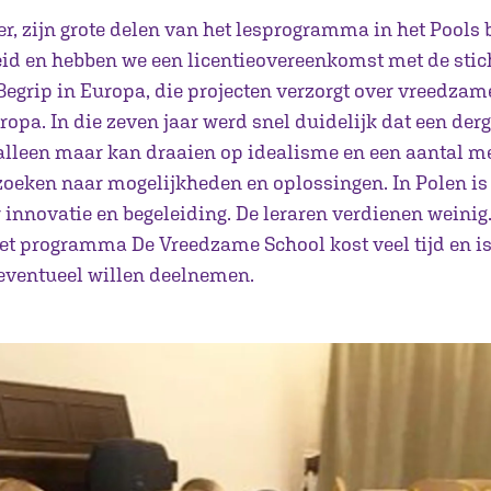
er, zijn grote delen van het lesprogramma in het Pools 
leid en hebben we een licentieovereenkomst met de sti
Begrip in Europa, die projecten verzorgt over vreedzam
opa. In die zeven jaar werd snel duidelijk dat een derge
alleen maar kan draaien op idealisme en een aantal m
 zoeken naar mogelijkheden en oplossingen. In Polen is
innovatie en begeleiding. De leraren verdienen weinig.
t programma De Vreedzame School kost veel tijd en i
eventueel willen deelnemen.