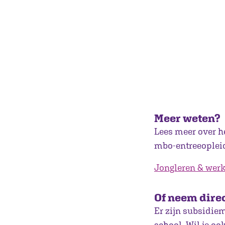
Meer weten?
Lees meer over h
mbo-entreeoplei
Jongleren & werk
Of neem direc
Er zijn subsidie
school. Wil je oo