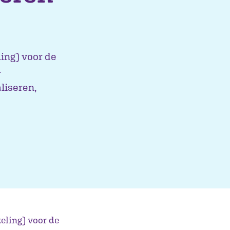
ing) voor de
-
liseren,
eling) voor de