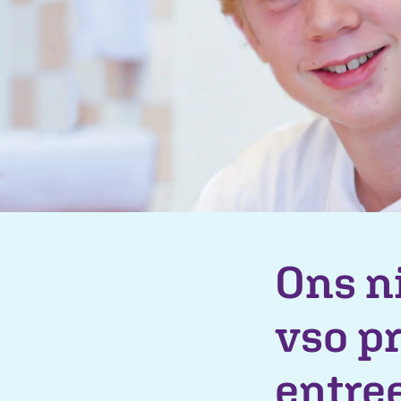
Ons n
vso p
entre