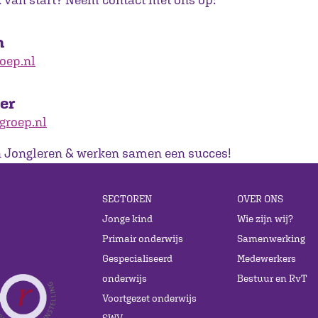
n
oep.nl
er
groep.nl
 Jongleren & werken samen een succes!
SECTOREN
OVER ONS
Jonge kind
Wie zijn wij?
Primair onderwijs
Samenwerking
Gespecialiseerd
Medewerkers
onderwijs
Bestuur en RvT
Voortgezet onderwijs