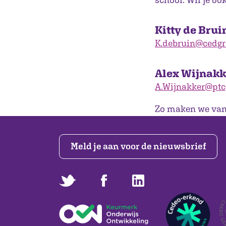
Kitty de Brui
K.debruin@cedgr
Alex Wijnakk
A.Wijnakker@ptc
Zo maken we van
Meld je aan voor de nieuwsbrief