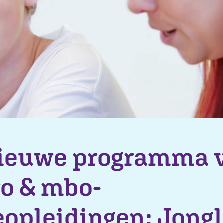
ieuwe programma 
ro & mbo-
eopleidingen: Jong