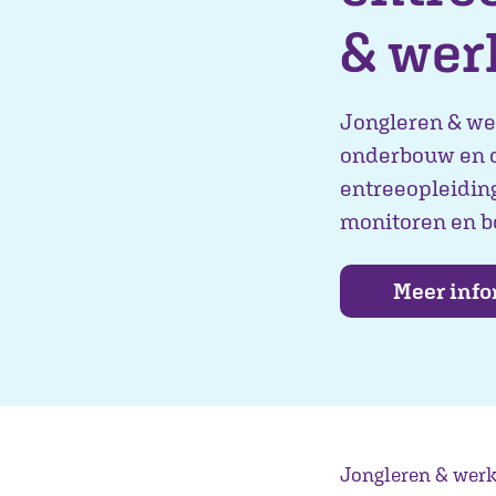
& wer
Jongleren & we
onderbouw en d
entreeopleiding
monitoren en bo
Meer info
Jongleren & werk