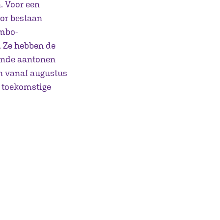
. Voor een
oor bestaan
 mbo-
. Ze hebben de
ende aantonen
en vanaf augustus
n toekomstige