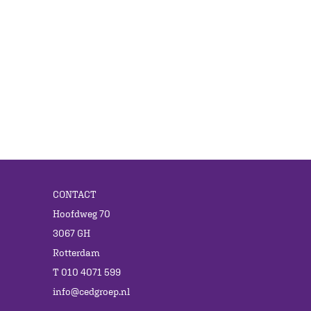
CONTACT
Hoofdweg 70
3067 GH
Rotterdam
T 010 4071 599
info@cedgroep.nl