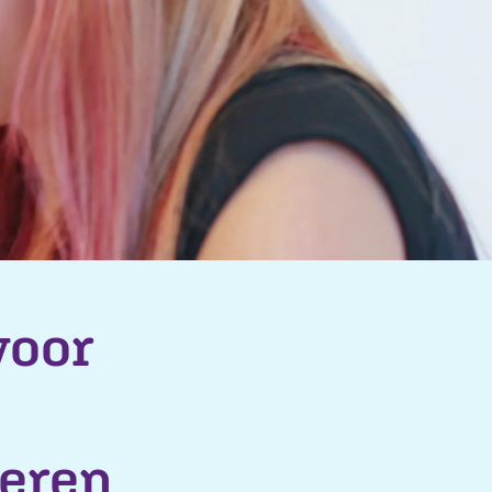
voor
leren