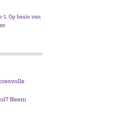
-1. Op basis van
nze
uccesvolle
ool? Neem