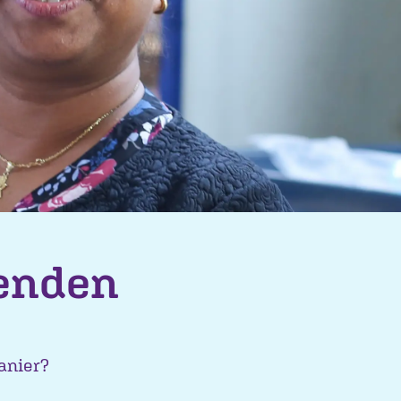
venden
anier?