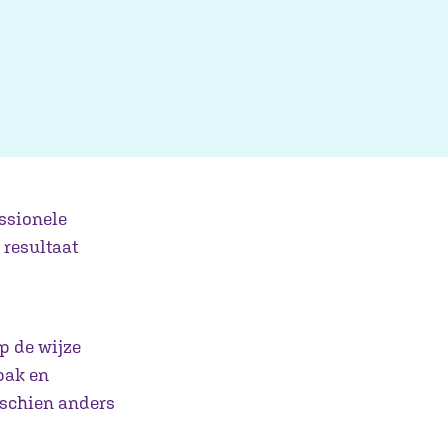
ssionele
 resultaat
p de wijze
npak en
isschien anders