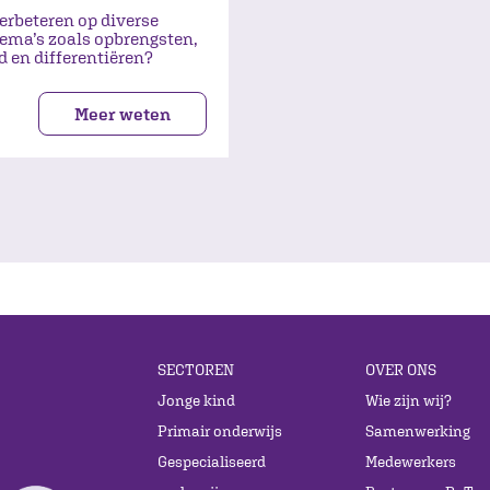
verbeteren op diverse
ema’s zoals opbrengsten,
id en differentiëren?
Meer weten
SECTOREN
OVER ONS
Jonge kind
Wie zijn wij?
Primair onderwijs
Samenwerking
Gespecialiseerd
Medewerkers