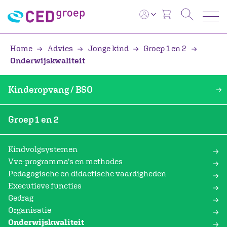
Home
Advies
Jonge kind
Groep 1 en 2
Onderwijskwaliteit
Kinderopvang / BSO
Groep 1 en 2
Kindvolgsystemen
Vve-programma's en methodes
Pedagogische en didactische vaardigheden
Executieve functies
Gedrag
Organisatie
Onderwijskwaliteit