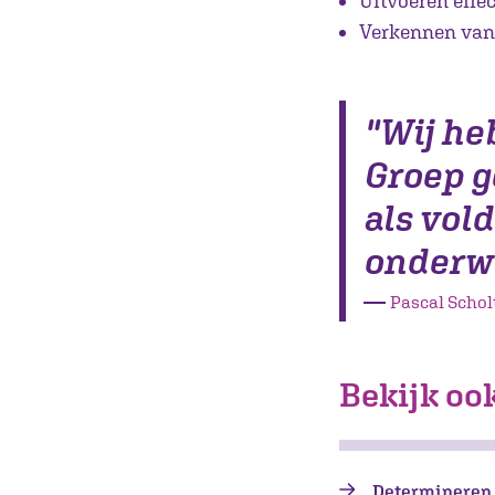
Uitvoeren effe
Verkennen van 
"Wij he
Groep g
als vol
onderwi
―
Pascal Schol
Bekijk ook
Determineren e