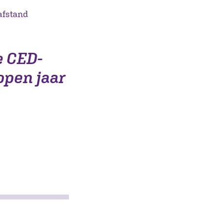
afstand
e CED-
open jaar