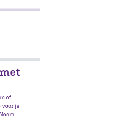
g met
en of
 voor je
? Neem