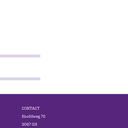
CONTACT
Hoofdweg 70
3067 GH