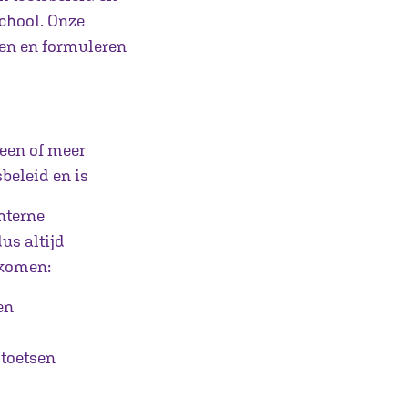
school. Onze
ken en formuleren
 een of meer
beleid en is
interne
us altijd
 komen:
en
 toetsen