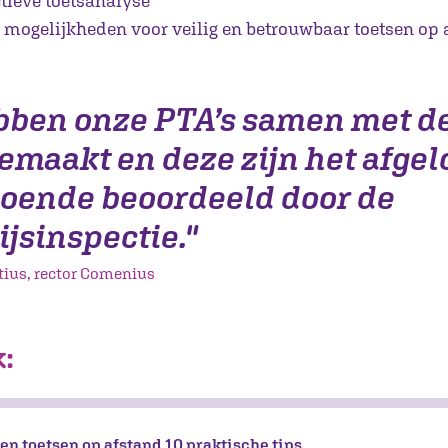
ctieve toetsanalyse
mogelijkheden voor veilig en betrouwbaar toetsen op 
bben onze PTA’s samen met d
emaakt en deze zijn het afgel
doende beoordeeld door de
jsinspectie."
tius, rector Comenius
:
n toetsen op afstand 10 praktische tips