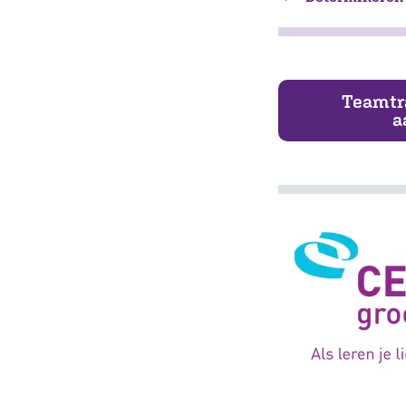
Teamtr
a