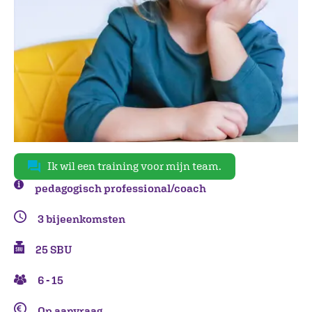
Ik wil een training voor mijn team.
pedagogisch professional/coach
3 bijeenkomsten
25 SBU
6 - 15
Op aanvraag