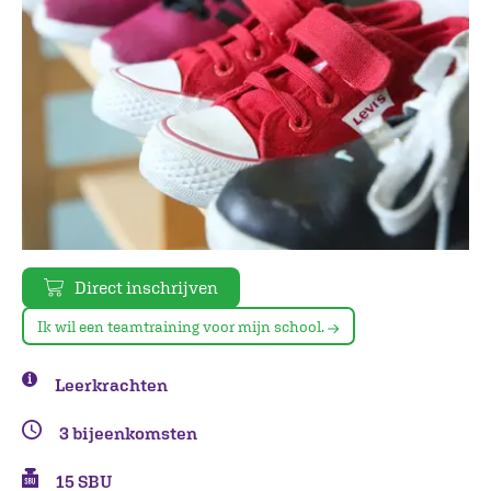
Direct inschrijven
Ik wil een teamtraining voor mijn school.
Leerkrachten
3 bijeenkomsten
15 SBU