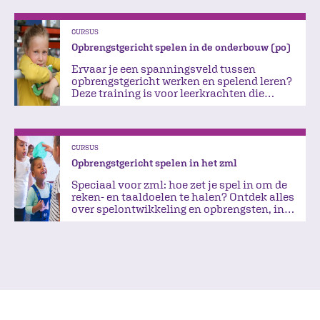
CURSUS
Opbrengstgericht spelen in de onderbouw (po)
Ervaar je een spanningsveld tussen
opbrengstgericht werken en spelend leren?
Deze training is voor leerkrachten die
kleuters meer willen laten spelen.
CURSUS
Opbrengstgericht spelen in het zml
Speciaal voor zml: hoe zet je spel in om de
reken- en taaldoelen te halen? Ontdek alles
over spelontwikkeling en opbrengsten, in
alle groepen.