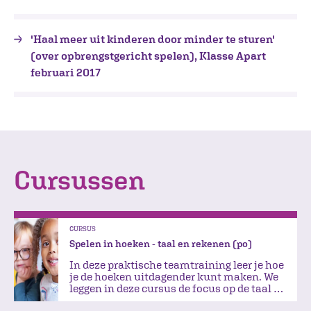
'Haal meer uit kinderen door minder te sturen'
(over opbrengstgericht spelen), Klasse Apart
februari 2017
Cursussen
CURSUS
Spelen in hoeken - taal en rekenen (po)
In deze praktische teamtraining leer je hoe
je de hoeken uitdagender kunt maken. We
leggen in deze cursus de focus op de taal -
en rekenontwikkeling.