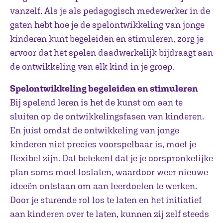
vanzelf. Als je als pedagogisch medewerker in de
gaten hebt hoe je de spelontwikkeling van jonge
kinderen kunt begeleiden en stimuleren, zorg je
ervoor dat het spelen daadwerkelijk bijdraagt aan
de ontwikkeling van elk kind in je groep.
Spelontwikkeling begeleiden en stimuleren
Bij spelend leren is het de kunst om aan te
sluiten op de ontwikkelingsfasen van kinderen.
En juist omdat de ontwikkeling van jonge
kinderen niet precies voorspelbaar is, moet je
flexibel zijn. Dat betekent dat je je oorspronkelijke
plan soms moet loslaten, waardoor weer nieuwe
ideeën ontstaan om aan leerdoelen te werken.
Door je sturende rol los te laten en het initiatief
aan kinderen over te laten, kunnen zij zelf steeds