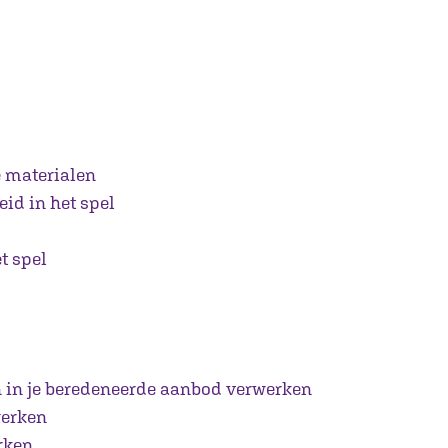
e materialen
id in het spel
t spel
 in je beredeneerde aanbod verwerken
werken
rken