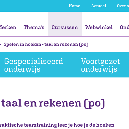
Home
Actueel
Over 
Merken
Thema's
Cursussen
Webwinkel
Ond
Spelen in hoeken - taal en rekenen (po)
js
js
Gespecialiseerd
Goud Onderwijs
Kansengelijkheid
Gespecialiseerd
Kritische blik
Voortgezet
VierD (voorheen
Didactische
Voortgezet
S
N
Ta
S
Gespecialiseerd
Voortgezet
onderwijs
onderwijs
onderwijs
Opbrengstgericht
vaardigheden
onderwijs
Pa
onderwijs
onderwijs
werken in 4D)
Professional
Professional
Organisatie
Organisatie
 taal en rekenen (po)
raktische teamtraining leer je hoe je de hoeken