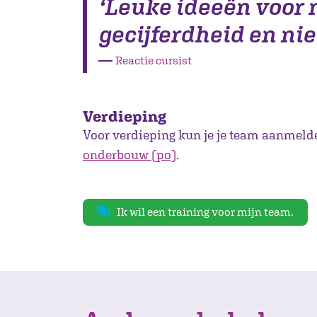
‘Leuke ideeën voor 
gecijferdheid en nie
―
Reactie cursist
Verdieping
Voor verdieping kun je je team aanmel
onderbouw (po)
.
Ik wil een training voor mijn team.