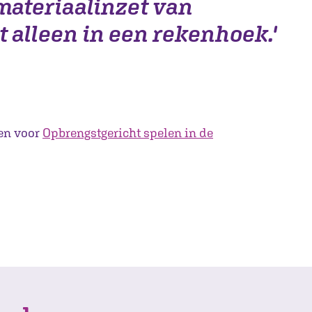
materiaalinzet van
t alleen in een rekenhoek.'
den voor
Opbrengstgericht spelen in de