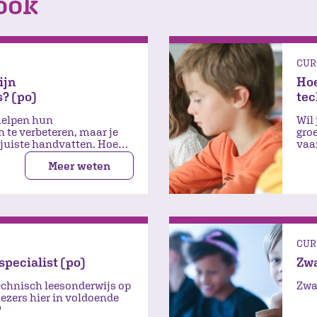
ook
CUR
ijn
Hoe
? (po)
tec
 helpen hun
Wil 
 te verbeteren, maar je
gro
 juiste handvatten. Hoe
vaa
pen?
hal
Meer weten
CUR
pecialist (po)
Zwa
echnisch leesonderwijs op
Zwa
 lezers hier in voldoende
?