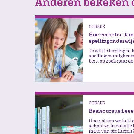
Anderen bekeken 
CURSUS
Hoe verbeter ik m
spellingonderwijs
Je wilt je leerlingen
spellingvaardigheden
bent op zoek naar de
kun je ze verder hel
CURSUS
Basiscursus Leess
Hoe richten we het t
school zo in dat álle
mate van profiteren