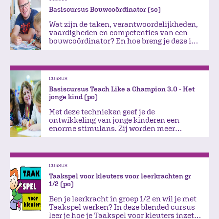
Basiscursus Bouwcoördinator (so)
Wat zijn de taken, verantwoordelijkheden,
vaardigheden en competenties van een
bouwcoördinator? En hoe breng je deze in
de praktijk?
CURSUS
Basiscursus Teach Like a Champion 3.0 - Het
jonge kind (po)
Met deze technieken geef je de
ontwikkeling van jonge kinderen een
enorme stimulans. Zij worden meer
betrokken, zelfstandiger en sociaal
vaardiger.
CURSUS
Taakspel voor kleuters voor leerkrachten gr
1/2 (po)
Ben je leerkracht in groep 1/2 en wil je met
Taakspel werken? In deze blended cursus
leer je hoe je Taakspel voor kleuters inzet