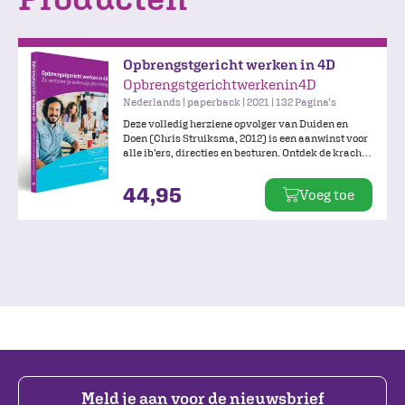
Opbrengstgericht werken in 4D
Opbrengstgerichtwerkenin4D
Nederlands | paperback | 2021 | 132 Pagina's
Deze volledig herziene opvolger van Duiden en
Doen (Chris Struiksma, 2012) is een aanwinst voor
alle ib’ers, directies en besturen. Ontdek de kracht
van opbrengstgericht werken met heldere uitleg,
pakkende voorbeelden en krachtige tips. Zo krijg je
44,95
Voeg toe
grip op je onderwijskwaliteit en de leeropbrengsten
en word je wegwijs in de wereld van Data, Duiden,
Doelen en Doen.
Meld je aan voor de nieuwsbrief