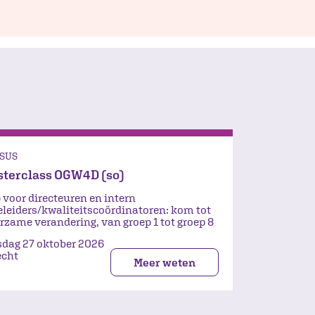
SUS
terclass OGW4D (so)
 voor directeuren en intern
eleiders/kwaliteitscoördinatoren: kom tot
rzame verandering, van groep 1 tot groep 8
sdag 27 oktober 2026
echt
Meer weten