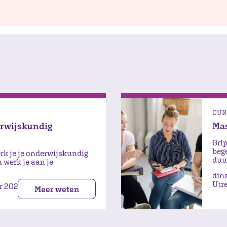
CUR
rwijskundig
Mas
Grip
beg
erk je je onderwijskundig
duu
 werk je aan je
din
Utr
r 2026
Meer weten