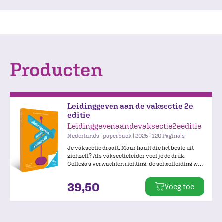
Producten
Leidinggeven aan de vaksectie 2e
editie
Leidinggevenaandevaksectie2eeditie
Nederlands | paperback | 2025 | 120 Pagina's
Je vaksectie draait. Maar haalt die het beste uit
zichzelf? Als vaksectieleider voel je de druk.
Collega’s verwachten richting, de schoolleiding wil
resultaat, en jij schakelt tussen inhoud,
teamdynamiek en beleid. Hoe zet je je vaksectie in
39,50
Voeg toe
beweging? De herziene editie van Leidinggeven aan
de vaksectie biedt wat je nodig hebt: actuele
inzichten, een heldere structuur en toepasbare
tools.