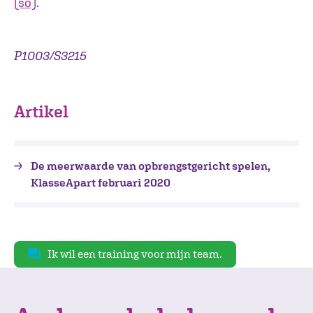
(so)
.
P1003/S3215
Artikel
De meerwaarde van opbrengstgericht spelen,
KlasseApart februari 2020
Ik wil een training voor mijn team.