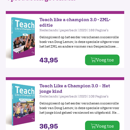
Teach like a champion 3.0 - ZML-
editie
Nederlands | paperback | 2023 | 168 Pagina's
Geïnspireerd op het eerder verschenen succesvolle
boek van Doug Lemov, is deze speciale uitgave voor
het het ZML en andere vormen van Gespecialiseerd
(Basis) Onderwijs geheel vernieuwd en uitgebreid.
De 52 praktische en concreet uitgewerkte
43,95
Voeg toe
technieken dienen als inspiratiebron en bieden de
mogelijkheid om het beste uit jouzelf én uit de
kinderen te halen, zodat zij kunnen excelleren!
Teach Like a Champion 3.0 – Het
jonge kind
Nederlands | paperback | 2023 | 108 Pagina's
Geïnspireerd op het eerder verschenen succesvolle
boek van Doug Lemov, is deze speciale uitgave voor
het jonge kind geheel vernieuwd en uitgebreid. Het
beschrijft 24 technieken die goed te koppelen zijn
aan de principes van spelend leren, maar ook te
36,95
Voeg toe
gebruiken zijn bij ‘formele’ leermomenten.