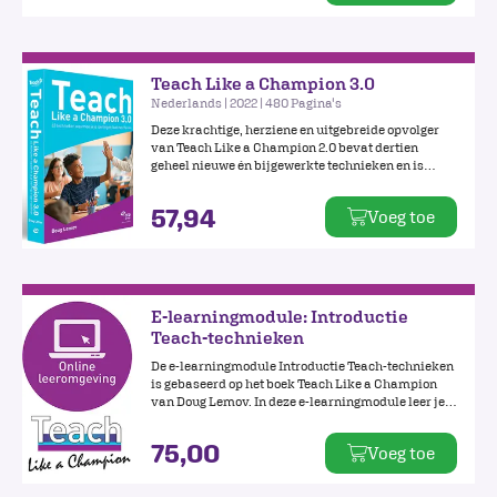
Teach Like a Champion 3.0
Nederlands | 2022 | 480 Pagina's
Deze krachtige, herziene en uitgebreide opvolger
van Teach Like a Champion 2.0 bevat dertien
geheel nieuwe én bijgewerkte technieken en is
toegespitst op het Nederlandse onderwijssysteem.
Bij deze uitgave hoort een website met online
57,94
Voeg toe
beeldmateriaal waarin technieken worden
gedemonstreerd.
E-learningmodule: Introductie
Teach-technieken
De e-learningmodule Introductie Teach-technieken
is gebaseerd op het boek Teach Like a Champion
van Doug Lemov. In deze e-learningmodule leer je
meer over de achtergronden en oorsprong van
Teach Like a Champion. Ook maak je kennis met
75,00
Voeg toe
twee veel gebruikte technieken, namelijk
'Bliksembeurt' en 'Weet niet geldt niet'.